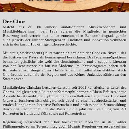
Der Chor
besteht aus ca. 60 äußerst ambitionierten Musikliebhabern und
Musikliebhaberinnen. Seit 1959 agieren die Mitglieder in gemischter
Besetzung und verzeichnen einen zunehmenden Bekanntheitsgrad, gerade
auch jenseits der Hürther Stadtgrenzen. Tradition und Innovation verbinden
sich in der knapp 150-jährigen Chorgeschichte.
Mit stetig wachsendem Qualitätsanspruch erreichte der Chor ein Niveau, das
die Kritiker der Presse als herausragend bezeichnen. Das Programm-Spektrum
beinhaltet geistliche wie weltliche chorsinfonische und a cappella-Literatur
von der Renaissance bis hin zur Moderne. Im Jahresprogramm haben sich
Konzerte abwechslungsreicher Thematik fest im Kulturleben etabliert. Auch
Chorfreunde außerhalb der Region und des Kölner Umlandes zählen zu den
Stammgästen.
Musikdirektor Christian Letschert-Larsson, seit 2001 künstlerischer Leiter des
Chores und gleichzeitig Leiter der Kammerphilharmonie Rhein-Erft, setzt neue
Akzente bei Auswahl und Optimierung des vielfältigen Repertoires. Chor und
Orchester formieren sich obligatorisch dabei zu einem ausdrucksstarken und
vitalen Klangkörper. Intensive Probenarbeit und professionelle Stimmbildung
durch den Chorleiter bilden die Basis für die jährliche Gestaltung von 2-3
Konzerten in Hürth und Köln sowie auf Konzertreisen.
Regelmäßig präsentiert der Chor hochkarätige Konzerte in der Kölner
Philharmonie, so am Totensonntag 2024 Mozarts Requiem vor ausverkauftem